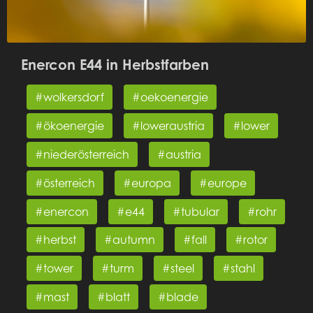
Enercon E44 in Herbstfarben
#wolkersdorf
#oekoenergie
#ökoenergie
#loweraustria
#lower
#niederösterreich
#austria
#österreich
#europa
#europe
#enercon
#e44
#tubular
#rohr
#herbst
#autumn
#fall
#rotor
#tower
#turm
#steel
#stahl
#mast
#blatt
#blade