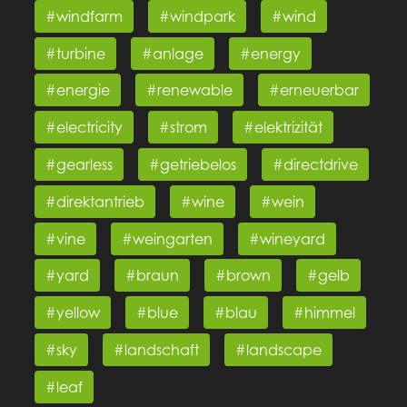
#windfarm
#windpark
#wind
#turbine
#anlage
#energy
#energie
#renewable
#erneuerbar
#electricity
#strom
#elektrizität
#gearless
#getriebelos
#directdrive
#direktantrieb
#wine
#wein
#vine
#weingarten
#wineyard
#yard
#braun
#brown
#gelb
#yellow
#blue
#blau
#himmel
#sky
#landschaft
#landscape
#leaf