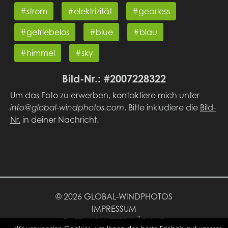
#strom
#elektrizität
#gearless
#getriebelos
#blue
#blau
#himmel
#sky
Bild-Nr.: #2007228322
Um das Foto zu erwerben, kontaktiere mich unter
info@global-windphotos.com
. Bitte inkludiere die
Bild-
Nr.
in deiner Nachricht.
© 2026 GLOBAL-WINDPHOTOS
IMPRESSUM
DATENSCHUTZERKLÄRUNG