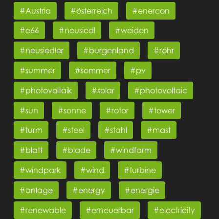
#Austria
#österreich
#enercon
#e66
#neusiedl
#weiden
#neusiedler
#burgenland
#rohr
#summer
#sommer
#pv
#photovoltaik
#solar
#photovoltaic
#sun
#sonne
#rotor
#tower
#turm
#steel
#stahl
#mast
#blatt
#blade
#windfarm
#windpark
#wind
#turbine
#anlage
#energy
#energie
#renewable
#erneuerbar
#electricity