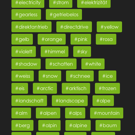
#electricity
#strom
#elektrizität
#gearless
#getriebelos
#direktantrieb
#directdrive
#yellow
#gelb
#orange
#pink
#rosa
#violett
#himmel
#sky
#shadow
#schatten
#white
#weiss
#snow
#schnee
#ice
#eis
#arctic
#arktisch
#frozen
#landschaft
#landscape
#alpe
#alm
#alpen
#alps
#mountain
#berg
#alpin
#alpine
#baum