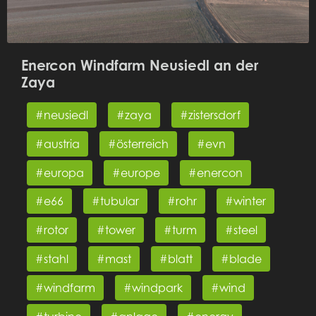
Enercon Windfarm Neusiedl an der
Zaya
#neusiedl
#zaya
#zistersdorf
#austria
#österreich
#evn
#europa
#europe
#enercon
#e66
#tubular
#rohr
#winter
#rotor
#tower
#turm
#steel
#stahl
#mast
#blatt
#blade
#windfarm
#windpark
#wind