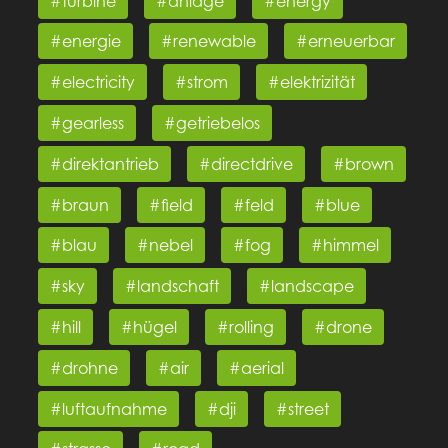
#turbine
#anlage
#energy
#energie
#renewable
#erneuerbar
#electricity
#strom
#elektrizität
#gearless
#getriebelos
#direktantrieb
#directdrive
#brown
#braun
#field
#feld
#blue
#blau
#nebel
#fog
#himmel
#sky
#landschaft
#landscape
#hill
#hügel
#rolling
#drone
#drohne
#air
#aerial
#luftaufnahme
#dji
#street